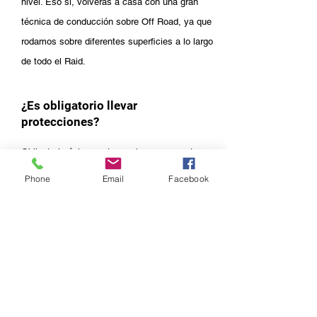
nivel. Eso si,
volverás a casa con una gran
técnica de conducción sobre Off Road, ya que
rodamos sobre diferentes superficies a lo largo
de todo el Raid.
¿Es obligatorio llevar
protecciones?
Obligatorio únicamente es el
casco, guantes y
botas de enduro o trail, aunque si es
Phone
Email
Facebook
totalmente recomendable llevarlas, tanto
prendas con rodilleras como espaldera.
trailadventureraid@gmail.com
610 627 797